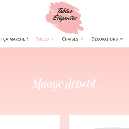
 ça marche ?
Tables
Chaises
Décorations
Mange debout